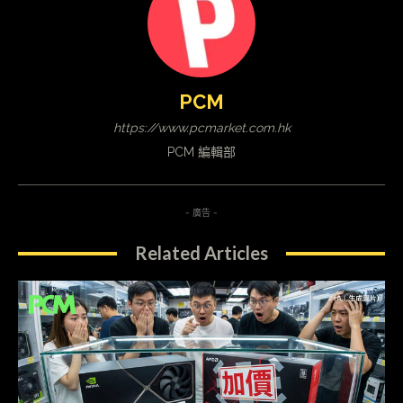
PCM
https://www.pcmarket.com.hk
PCM 編輯部
- 廣告 -
Related Articles