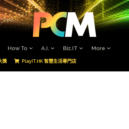
How To
A.I.
Biz.IT
More
專大獎
PlayIT.HK 智慧生活專門店