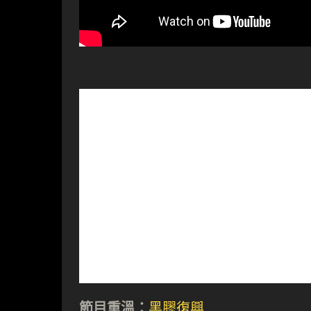
節目重溫：
黑膠復興