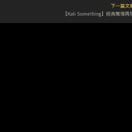
下一篇文
【Kali Something】經典驚憟再