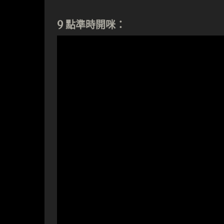
9 點準時開咪：