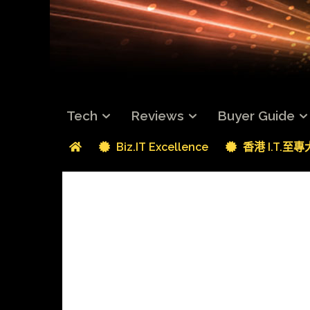
Tech
Reviews
Buyer Guide
Biz.IT Excellence
香港 I.T.至