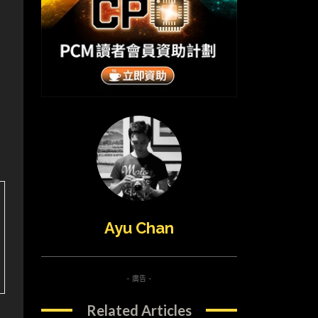
Ayu Chan
- 廣告 -
Related Articles