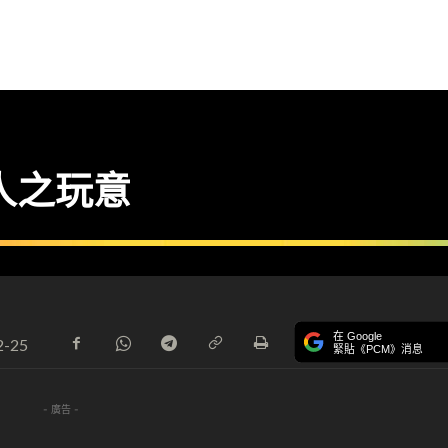
大人之玩意
在 Google
2-25
緊貼《PCM》消息
- 廣告 -