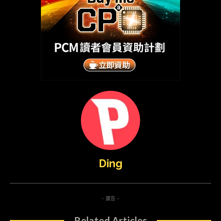
Ding
- 廣告 -
Related Articles