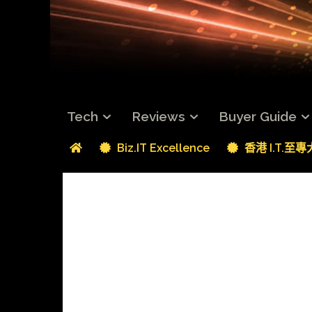
Tech
Reviews
Buyer Guide
Biz.IT Excellence
香港 I.T.至