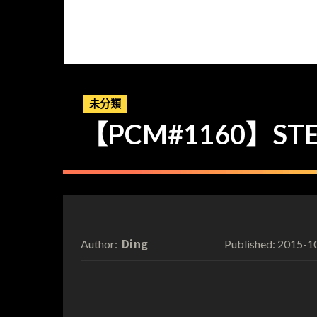
未分類
【PCM#1160】
Ding
2015-1
Author:
Published: