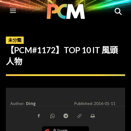
未分類
【PCM#1172】TOP 10 IT 風頭
人物
Ding
Author:
Published:
2016-01-11
在 Google