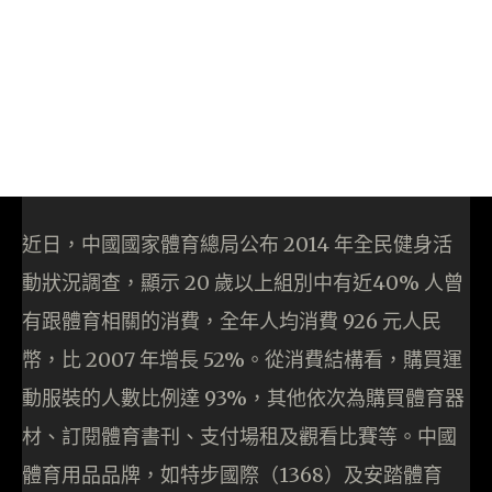
近日，中國國家體育總局公布 2014 年全民健身活
動狀況調查，顯示 20 歲以上組別中有近40% 人曾
有跟體育相關的消費，全年人均消費 926 元人民
幣，比 2007 年增長 52%。從消費結構看，購買運
動服裝的人數比例達 93%，其他依次為購買體育器
材、訂閱體育書刊、支付場租及觀看比賽等。中國
體育用品品牌，如特步國際（1368）及安踏體育