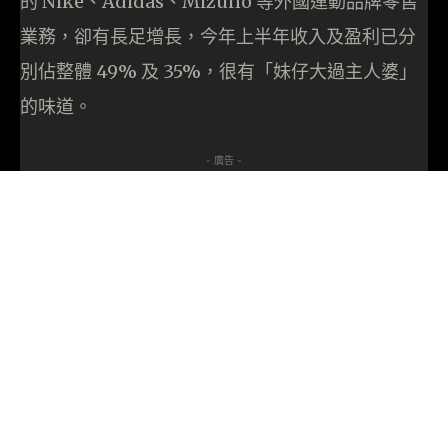
的 Nike、Adidas、Mizuno 等外國運動品牌零售
業務，卻有長足增長，今年上半年收入及盈利已分
別佔整體 49% 及 35%，很有「妹仔大過主人婆」
的味道。
- 廣告 -