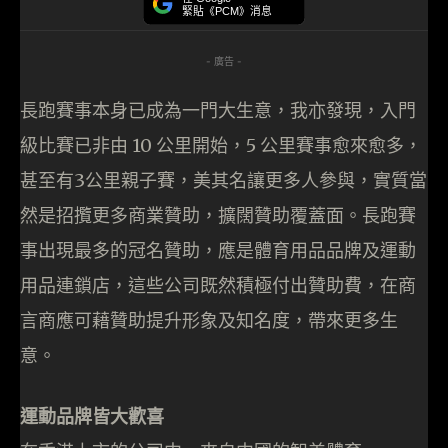
緊貼《PCM》消息
- 廣告 -
長跑賽事本身已成為一門大生意，我亦發現，入門
級比賽已非由 10 公里開始，5 公里賽事愈來愈多，
甚至有3公里親子賽，美其名讓更多人參與，實質當
然是招攬更多商業贊助，擴闊贊助覆蓋面。長跑賽
事出現最多的冠名贊助，應是體育用品品牌及運動
用品連鎖店，這些公司既然積極付出贊助費，在商
言商應可藉贊助提升形象及知名度，帶來更多生
意。
運動品牌皆大歡喜