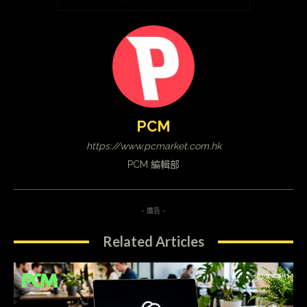
PCM
https://www.pcmarket.com.hk
PCM 編輯部
- 廣告 -
Related Articles