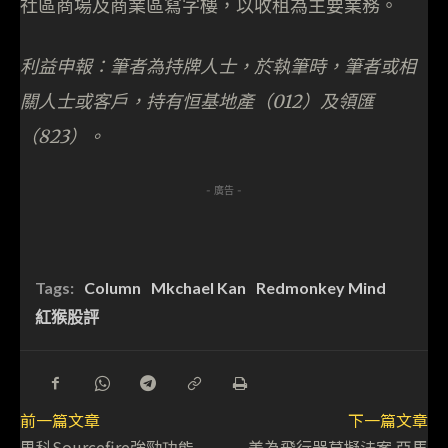
社區商場及商業區寫字樓，以收租為主要業務。
利益申報：筆者為持牌人士，於執筆時，筆者或相
關人士或客戶，持有恒基地產（012）及領匯
（823）。
- 廣告 -
Tags:
Column
Mkchael Kan
Redmonkey Mind
紅猴股評
前一篇文章
下一篇文章
思科Sourcefire強勁功能
美為飛行器草擬法案 亞馬