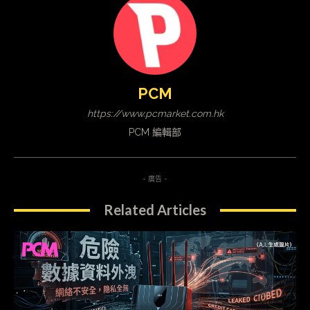
PCM
https://www.pcmarket.com.hk
PCM 編輯部
- 廣告 -
Related Articles