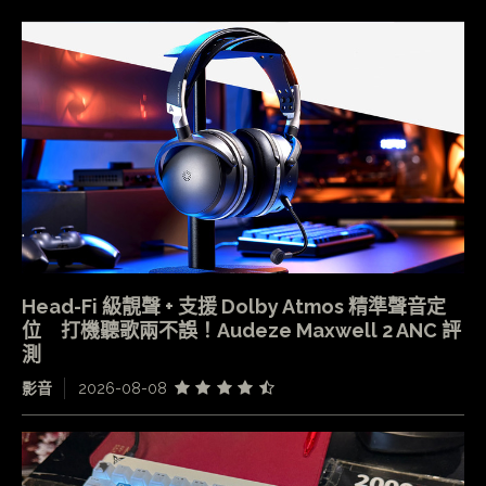
Head-Fi 級靚聲 + 支援 Dolby Atmos 精準聲音定
位 打機聽歌兩不誤！Audeze Maxwell 2 ANC 評
測
影音
2026-08-08