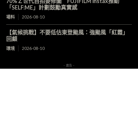
70%Ｚ世代自拍要修圖 FUJIFILM instax推動
「SELF:ME」計劃鼓勵真實感
場料
2026-08-10
【氣候挑戰】不要低估東登颱風：強颱風「紅霞」
回顧
環境
2026-08-10
- 廣告 -