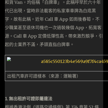
和貨 Van，均俗稱「白牌車」。此稱呼早於六十年
代已出現，當時非法載客的私家車車牌為白底黑
字，故有此稱。近年 Call 車 App 如雨後春筍，不
少職業甚至退休司機也一次過裝幾個 App，拓寬客
源。Call 車 App 定價低彈性高，帶來激烈競爭，引
起的士業界不滿，矛頭直指白牌車。
出租汽車許可證樣本（來源：運輸署）
1. 無出租許可證即屬違法
根據香港法例《道路交通條例》第 374 章第 52 條