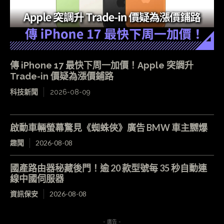
傳 iPhone 17 最快下周一加價！Apple 突調升
Trade-in 價疑為漲價鋪路
科技新聞
2026-08-09
啟動車輛螢幕驚見《蜘蛛俠》廣告 BMW 車主嬲爆
趣聞
2026-08-08
國產路由器秘藏後門！逾 20 款型號每 35 秒自動連
線中國伺服器
資訊保安
2026-08-08
- 廣告 -