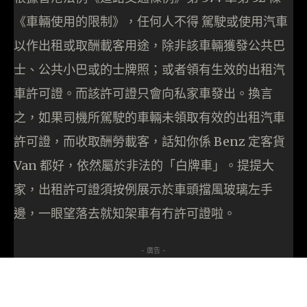
《車輛使用的限制》，任何人不得 駕駛或使用汽車
以作出租或取酬載客用途，除非該車輛獲發公共巴
士、公共小巴或的士牌照；或者領有生效的出租汽
車許可證。而該許可證只會向私家車發出。換言
之，如果司機所駕駛的車輛未領取有效的出租汽車
許可證，而收取酬勞載客，話知你係 Benz 定客貨
Van 都好，依然屬於非法的「白牌車」。提提大
家，出租許可證須按例展示於車頭擋風玻璃左手
邊，一眼望落去就知架車有冇許可證啦。
- 廣告 -