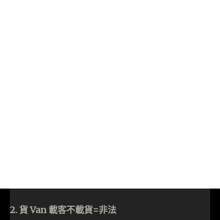
2. 貨 Van 載客不載貨=非法