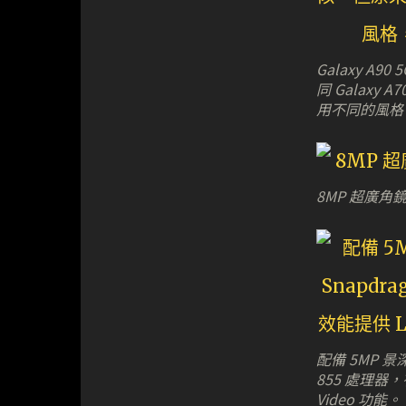
Galaxy A
同 Galaxy
用不同的風格
8MP 超廣角鏡
配備 5MP 景
855 處理器，
Video 功能。