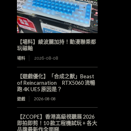
【場料】綾波麗加持！動漫聯乘都
玩磁軸
場料
2026-08-08
【遊戲優化】「合成之獸」Beast
of Reincarnation RTX5060 流暢
跑 4K UE5 原因是？
遊戲
2026-08-08
【ZCOPE】香港高級視聽展 2026
即拍即剪！10 款工程機試玩 + 各大
品牌最新作全面睇