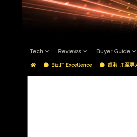
Tech
Reviews
Buyer Guide
Biz.IT Excellence
香港 I.T.至