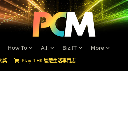
How To
A.I.
Biz.IT
More
專大獎
PlayIT.HK 智慧生活專門店