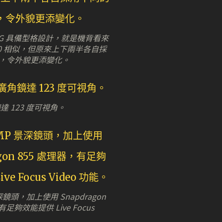
90 5G 具備型格設計，就是機背看來
 A70 相似，但原來上下兩半各自採
，令外貌更添變化。
達 123 度可視角。
深鏡頭，加上使用 Snapdragon
有足夠效能提供 Live Focus