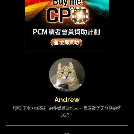
Andrew
號稱"周身刀無張利"的多媒體創作人。 很喜歡樂天熊仔的怪
叔叔。