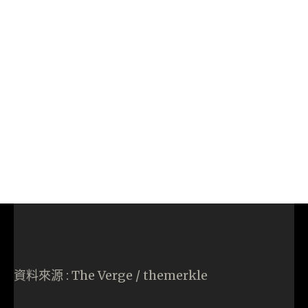
資料來源 : The Verge / themerkle