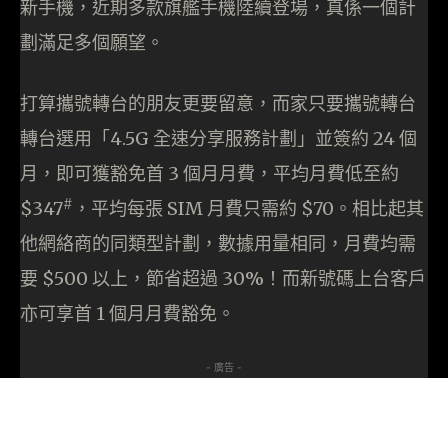
新手機，近期多款旗艦手機陸續登場，真係一個計
劃滿足多個願望。
打算攜號轉台的朋友更要留意，而家只要攜號轉台
轉台選用「4.5G 全速分享服務計劃」並簽約 24 個
月，即可獲豁免首 3 個月月費，平均月費低至約
#
$347
，平均每張 SIM 月費只需約 $70。相比起其
他網絡商的同類型計劃，數據用量相同，月費均需
要 $500 以上，節省超過 30%！而新號碼上台客戶
亦可享首 1 個月月費豁免。
- 廣告 -