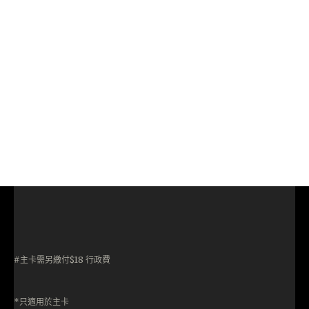
#主卡需另繳付$18 行政費
*只適用於主卡