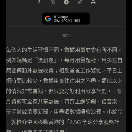
在 Google
緊貼《PCM》消息
- 廣告 -
每個人的生活習慣不同，數據用量亦會有所不同，
例如
媽媽是「煲劇迷」，每月用量超標，用多左自
然要俾額外數據收費
；
相反爸爸工作繁忙，平日上
網時間比較少，數據用量往往用之不盡。類似以上
的情況非常普遍，但只要好好利用分享計劃，一個
月費即可全家共享數據，齊齊上網睇劇、聽音樂、
玩手遊或瀏覽新聞
，用盡哂數據唔會浪費
。
小編今
日就推介
中國移動香港的「
4.5G
全速分享服務計