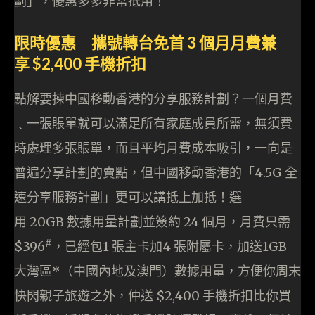
劃」，
優惠多多非常抵用
！
限時優惠 攜號轉台免首
3
個月月費兼
享
$2,400
手機折扣
點解要揀中國移動香港的分享服務計劃？一個月費
﹑一張賬單就可以滿足所有家庭成員所需，無須費
時處理多張賬單，而且平均月費成本吸引，一向是
普遍分享計劃的賣點，但中國移動香港的「4.5G 全
速分享服務計劃」更可以講抵上加抵！選
用 20GB 數據用量計劃並簽約 24 個月，月費只需
#
$396
，已經包1 張主卡加4 張附屬卡，加送1GB
大灣區*（中國內地及澳門）數據用量，方便你周末
快閃親子旅遊之外，仲送 $2,400 手機折扣比你買