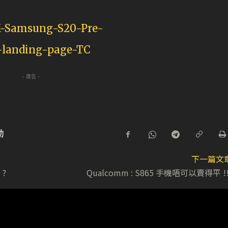
- 廣告 -
動
下一篇文
?
Qualcomm : S865 手機唔可以賣得平 !!