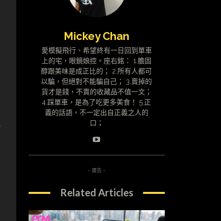
Mickey Chan
愛模擬飛行、希望終有一日回到單車
上的宅，眼鏡娘控。座右銘： 1.膽固
醇跟美味是成正比的； 2.所有人都可
0
以騙，但絕對不能騙自己； 3.賣掉的
貨才是錢，不賣的收藏品不值一文；
4.踩單車，是為了吃更多美食！ 5.正
義的話語，不一定出自正義之人的
就
口；
- 廣告 -
Related Articles