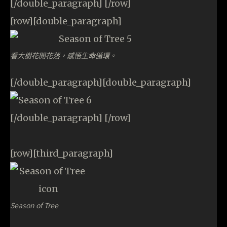
[/double_paragraph] [/row]
[row][double_paragraph]
看大樹花開花落，感悟生命循環。
[/double_paragraph][double_paragraph]
[/double_paragraph] [/row]
[row][third_paragraph]
Season of Tree