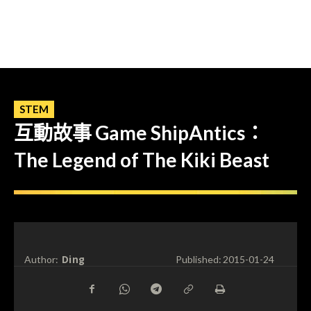
STEM
互動故事 Game ShipAntics：
The Legend of The Kiki Beast
Ding
Author:
Published:
2015-01-24