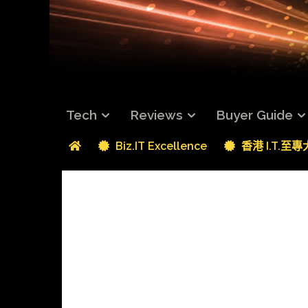
Tech
Reviews
Buyer Guide
Biz.IT Excellence
香港 I.T.至