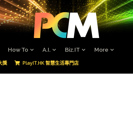
How To
A.I.
Biz.IT
More
專大獎
PlayIT.HK 智慧生活專門店