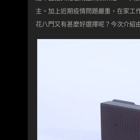
主。加上近期疫情問題嚴重，在家工
花八門又有甚麼好選擇呢？今次介紹由 A