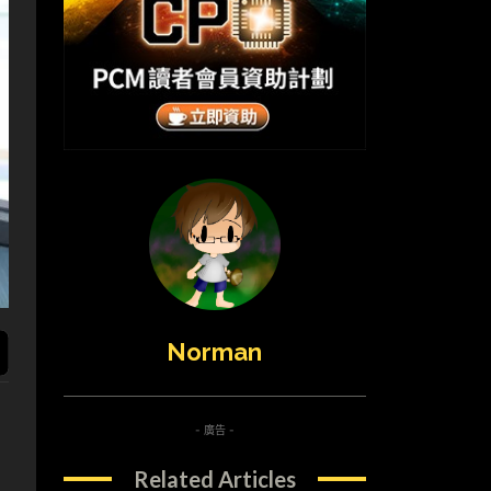
Norman
- 廣告 -
Related Articles