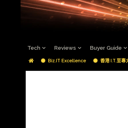
Tech
Reviews
Buyer Guide
Biz.IT Excellence
香港 I.T.至