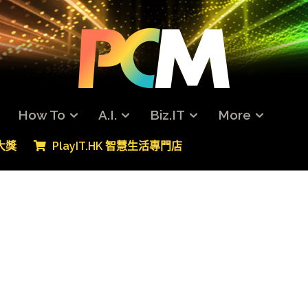
How To
A.I.
Biz.IT
More
專大獎
PlayIT.HK 智慧生活專門店