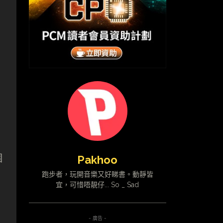
個
Pakhoo
跑步者，玩開音樂又好睇書。動靜皆
宜，可惜唔靚仔... So _ Sad
- 廣告 -