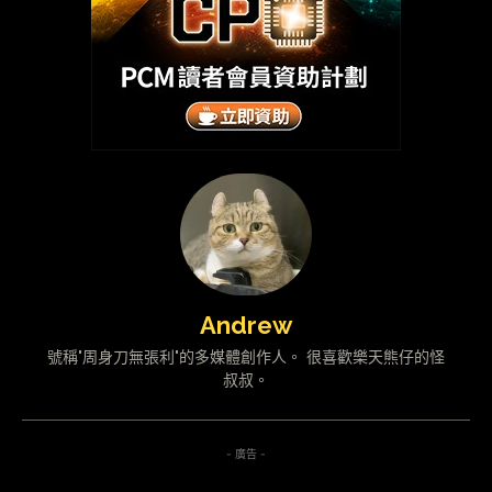
Andrew
號稱"周身刀無張利"的多媒體創作人。 很喜歡樂天熊仔的怪
叔叔。
- 廣告 -