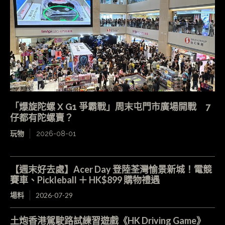
「爆旋陀螺 X G1 爭霸戰」周末屯門市廣場開戰 7
仔都有陀螺賣？
玩物
2026-08-01
【週末好去處】Acer Day 登陸荃灣愉景新城！電競
賽車、Pickleball ＋ HK$899 購物禮遇
場料
2026-07-29
土炮香港駕駛路試練習遊戲《HK Driving Game》