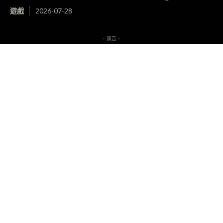
遊戲
2026-07-28
- 廣告 -