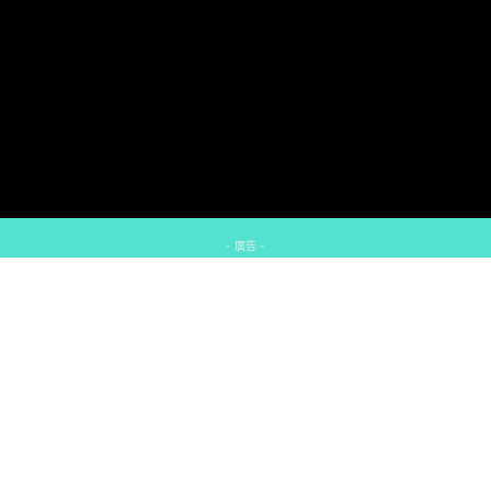
- 廣告 -