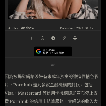
Andrew
Author:
Published:
2021-01-12
在 Google
緊貼《PCM》消息
- 廣告 -
因為被揭發網絡涉嫌有未成年孩童的強迫性情色影
片，Pornhub 遭到多家金融機構的封殺，包括
Visa、Mastercard 等信用卡機構隨即宣布停止支
援 Pornhub 的信用卡結算服務，令網站的收入大