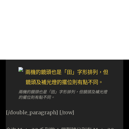
兩機的鏡頭也是「田」字形排列，但鏡頭及補光燈
的擺位則有點不同。
[/double_paragraph] [/row]