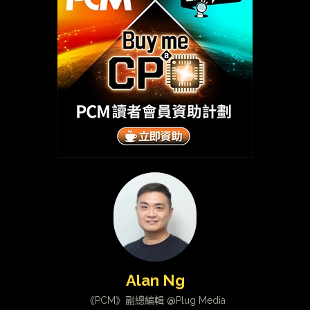
Alan Ng
《PCM》副總編輯 @Plug Media