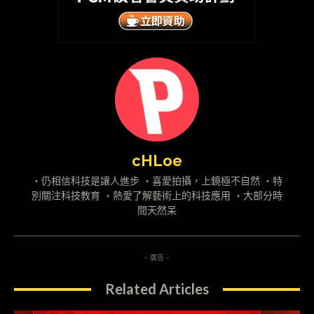
cHLoe
・仍相信科技是讓人進步 ・喜愛拍攝，上鏡極不自然 ・特
別關注科技教育 ・熱愛了解藝術上的科技應用 ・大部分時
間天然呆
- 廣告 -
Related Articles