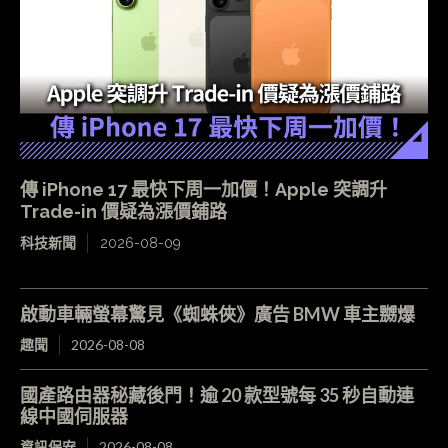
傳 iPhone 17 最快下周一加價！Apple 突調升
Trade-in 價疑為漲價鋪路
科技新聞
2026-08-09
啟動車輛螢幕驚見《蜘蛛俠》廣告 BMW 車主嬲爆
趣聞
2026-08-08
國產路由器秘藏後門！逾 20 款型號每 35 秒自動連
線中國伺服器
資訊保安
2026-08-08