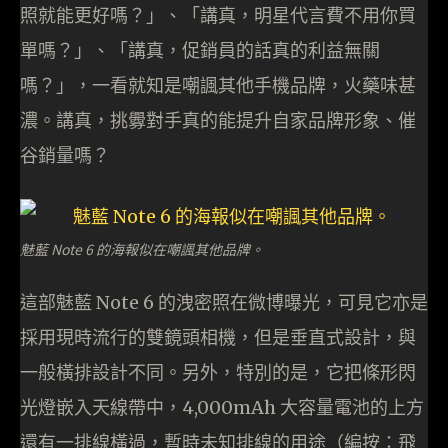
照就能更好嗎？」、「講真，明星代言費不用你買
單嗎？」、「講真，促銷員的話真的利益無關
嗎？」，一看就知是嘲諷其他手機品牌，火藥味甚
濃。講真，挑釁對手真的能提升自家品牌形象、催
谷銷量嗎？
魅藍 Note 6 的海報似在嘲諷其他品牌。
這部魅藍 Note 6 的洩密照在微博曝光，可見它亦是
採用現時流行的雙鏡頭相機，但是垂直式設計，與
一般橫排設計不同。另外，特別的是，它把條形閃
光燈嵌入天線帶中，4,000mAh 大容量電池的上方
還有一排線橫過，暫時未知排線的用途（編按：飛