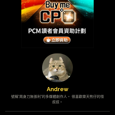
Andrew
號稱"周身刀無張利"的多媒體創作人。 很喜歡樂天熊仔的怪
叔叔。