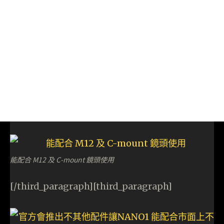
能配合 M12 及 C-mount 鏡頭使用
[/third_paragraph][third_paragraph]