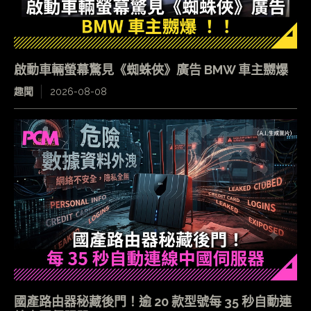
啟動車輛螢幕驚見《蜘蛛俠》廣告 BMW 車主嬲爆
趣聞
2026-08-08
國產路由器秘藏後門！逾 20 款型號每 35 秒自動連