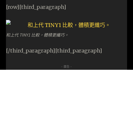
[row][third_paragraph]
和上代 TINY1 比較，體積更纖巧。
[/third_paragraph][third_paragraph]
- 廣告 -