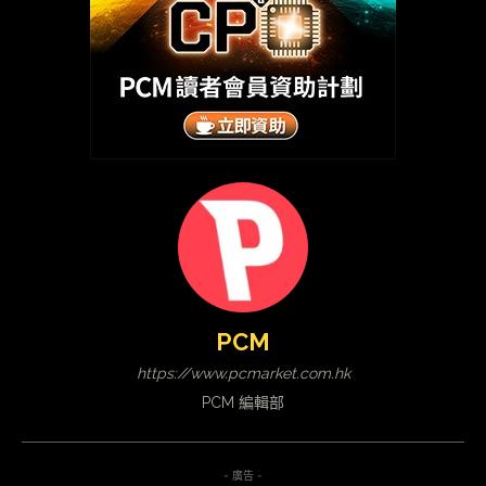
PCM
https://www.pcmarket.com.hk
PCM 編輯部
- 廣告 -