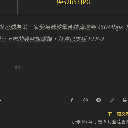
可成為第一家使用載波聚合技術達到 450Mbps 
已上市的幾款旗艦機，其實已支援 LTE-A
- 廣告 -
s
下一篇文
小米 Mi 4i 手機 5 月登陸香