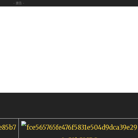
- 廣告 -