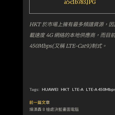
HKT 於市場上擁有最多頻譜資源，因此
載速度 4G 網絡的本地供應商，而目前
450Mbps(又稱 LTE-Cat9.)制式。
Tags:
HUAWEI
HKT
LTE-A
LTE-A 450Mbp
前一篇文章
燥漢轟 8 槍處決藍畫面電腦