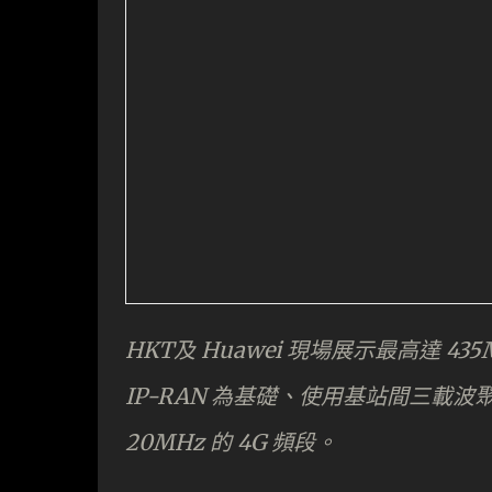
HKT及 Huawei 現場展示最高達 435
IP-RAN 為基礎、使用基站間三載波聚合（
20MHz 的 4G 頻段。