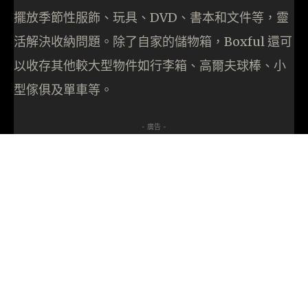
擺放季節性服飾、玩具、DVD、書本和文件等，靈
活解決收納問題。除了自家的儲物箱，Boxful 還可
以收存其他較大型物件如行李箱、高爾夫球棒、小
型傢俱及單車等。
- 廣告 -