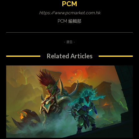
PCM
https://www.pcmarket.com.hk
PCM 編輯部
- 廣告 -
Related Articles