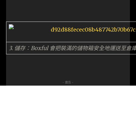
3. 儲存：Boxful 會把裝滿的儲物箱安全地運送至
- 廣告 -