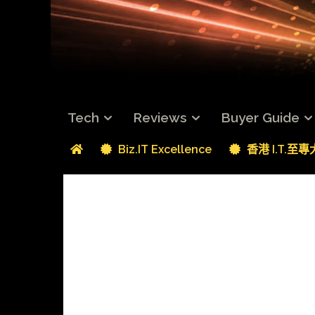
Tech
Reviews
Buyer Guide
Biz.IT Excellence
香港 I.T.至