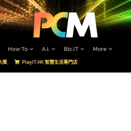
How To
A.I.
Biz.IT
More
專大獎
PlayIT.HK 智慧生活專門店