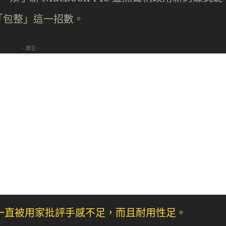
「包整」這一招數。
- 廣告 -