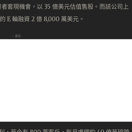
樣給投資者套現機會，以 35 億美元估值售股。而該公司上
E 輪融資 2 億 8,000 萬美元。
- 廣告 -