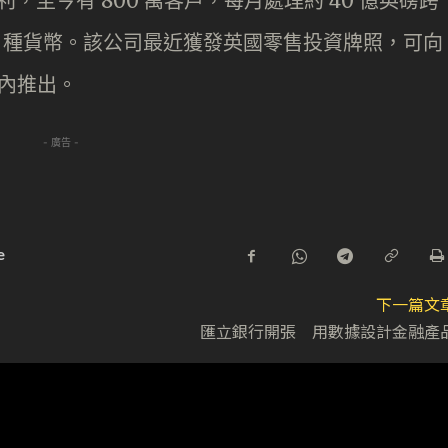
次錄得盈利，至今有 800 萬客戶，每月處理約 40 億英磅跨
 54 種貨幣。該公司最近獲發英國零售投資牌照，可向
月內推出。
- 廣告 -
e
下一篇文
匯立銀行開張 用數據設計金融產