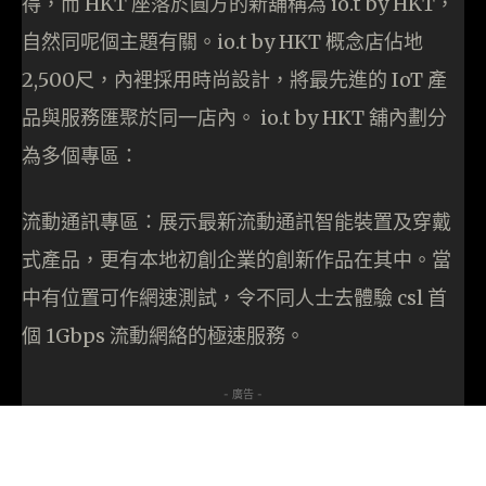
得，而 HKT 座落於圓方的新舖稱為 io.t by HKT，
自然同呢個主題有關。io.t by HKT 概念店佔地
2,500尺，內裡採用時尚設計，將最先進的 IoT 產
品與服務匯聚於同一店內。 io.t by HKT 舖內劃分
為多個專區：
流動通訊專區：展示最新流動通訊智能裝置及穿戴
式產品，更有本地初創企業的創新作品在其中。當
中有位置可作網速測試，令不同人士去體驗 csl 首
個 1Gbps 流動網絡的極速服務。
- 廣告 -