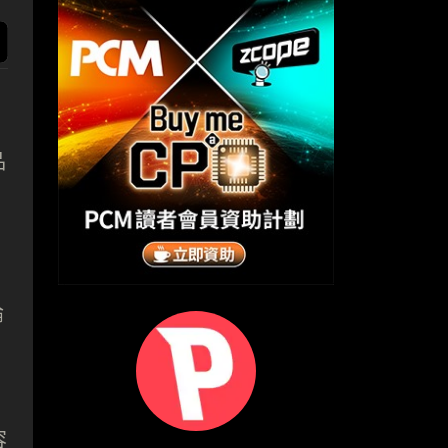
品
論
容