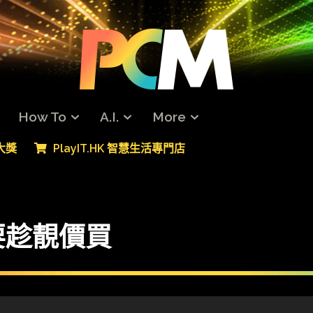
How To
A.I.
More
專大獎
PlayIT.HK 智慧生活專門店
要趁靚價買