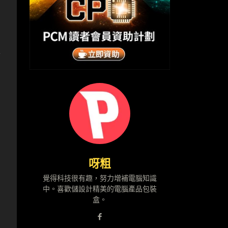
過
呀粗
覺得科技很有趣，努力增補電腦知識
中。喜歡儲設計精美的電腦產品包裝
盒。