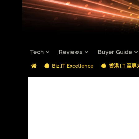
Tech
Reviews
Buyer Guide
Biz.IT Excellence
香港 I.T.至