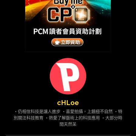
cHLoe
・仍相信科技是讓人進步 ・喜愛拍攝，上鏡極不自然 ・特
別關注科技教育 ・熱愛了解藝術上的科技應用 ・大部分時
間天然呆