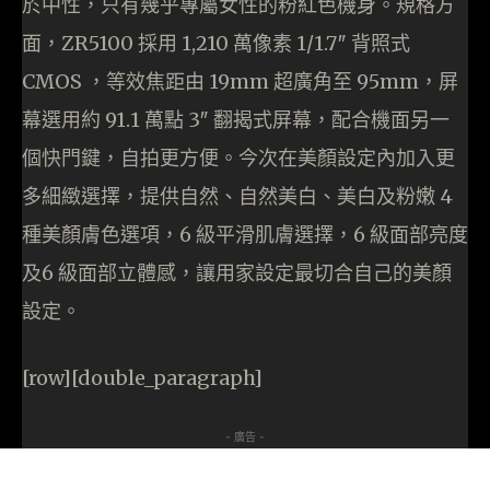
於中性，只有幾乎專屬女性的粉紅色機身。規格方
面，ZR5100 採用 1,210 萬像素 1/1.7″ 背照式
CMOS ，等效焦距由 19mm 超廣角至 95mm，屏
幕選用約 91.1 萬點 3″ 翻揭式屏幕，配合機面另一
個快門鍵，自拍更方便。今次在美顏設定內加入更
多細緻選擇，提供自然、自然美白、美白及粉嫩 4
種美顏膚色選項，6 級平滑肌膚選擇，6 級面部亮度
及6 級面部立體感，讓用家設定最切合自己的美顏
設定。
[row][double_paragraph]
- 廣告 -