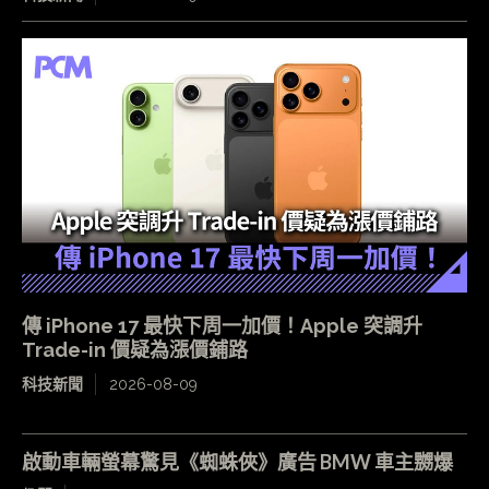
傳 iPhone 17 最快下周一加價！Apple 突調升
Trade-in 價疑為漲價鋪路
科技新聞
2026-08-09
啟動車輛螢幕驚見《蜘蛛俠》廣告 BMW 車主嬲爆