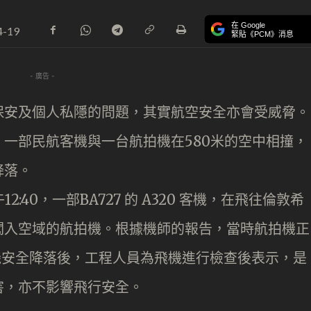
在 Google
4-19
緊貼《PCM》消息
- 廣告 -
保安及個人私隱的問題，其實航空安全亦會受威脅。
一部民航客機與一台航拍機在580米的空中相撞，
降落。
:40，一部BA727 的 A320 客機，在飛往倫敦希
闖入空域的航拍機。根據機師的報告，當時航拍機正
機安全降落後，工程人員為飛機進行檢查後表示，是
害，亦不影響飛行安全。