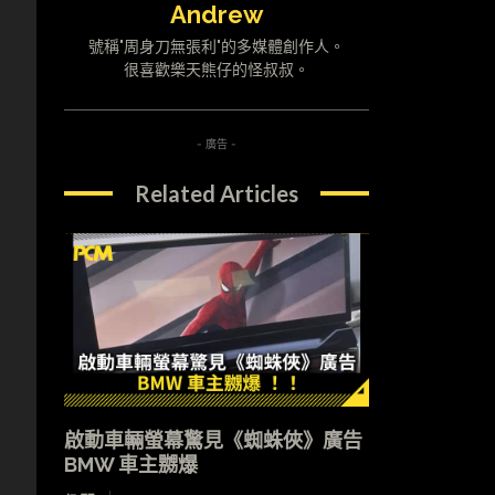
Andrew
號稱"周身刀無張利"的多媒體創作人。
很喜歡樂天熊仔的怪叔叔。
- 廣告 -
Related Articles
啟動車輛螢幕驚見《蜘蛛俠》廣告
BMW 車主嬲爆