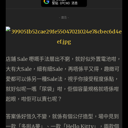
緊貼《PCM》消息
- 廣告 -
店鋪 Sale 嘢嘅手法層出不窮，就好似外置電池咁，
大有大Sale，細有細Sale，再唔係平又得，趣緻可
愛都可以係另一種Sale法，視乎你接受程度係點，
就好似呢一嚿「尿袋」咁，佢個容量規格就唔係咁
起眼，咁佢可以賣乜呢？
答案係好恆久不變，就係有個公仔造型，場中見到
一款「多啦A夢」、一款「Hello Kitty」，兩款個