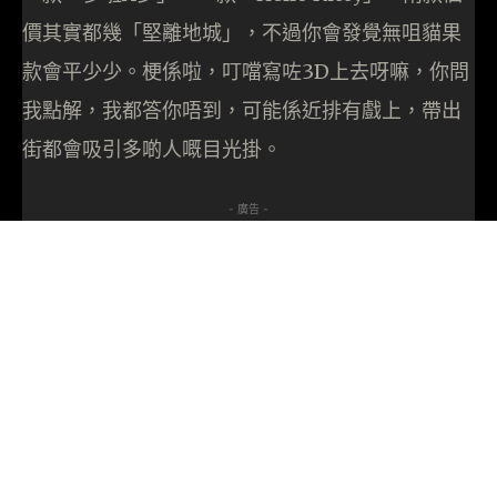
價其實都幾「堅離地城」，不過你會發覺無咀貓果
款會平少少。梗係啦，叮噹寫咗3D上去呀嘛，你問
我點解，我都答你唔到，可能係近排有戲上，帶出
街都會吸引多啲人嘅目光掛。
- 廣告 -