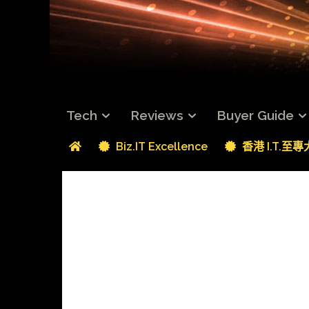
Tech
Reviews
Buyer Guide
Biz.IT Excellence
香港 I.T.至