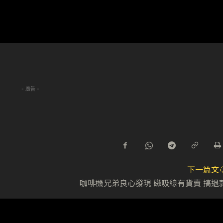
- 廣告 -
下一篇文
咖啡機兄弟良心發現 磁吸線有貨賣 搞退