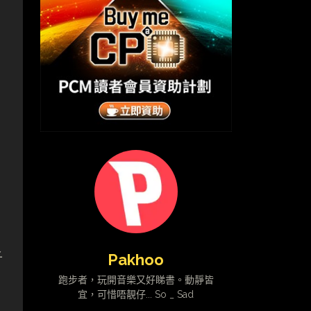
子
Pakhoo
跑步者，玩開音樂又好睇書。動靜皆
宜，可惜唔靚仔... So _ Sad