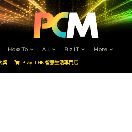
How To
A.I.
Biz.IT
More
專大獎
PlayIT.HK 智慧生活專門店