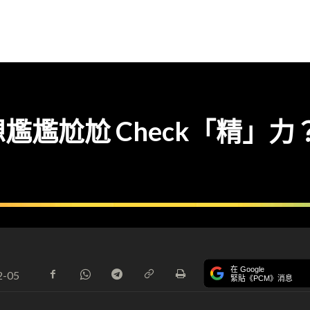
尷尷尬尬 Check「精」
在 Google
2-05
緊貼《PCM》消息