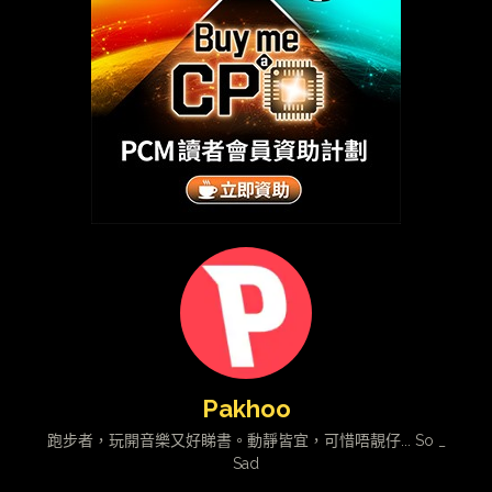
Pakhoo
跑步者，玩開音樂又好睇書。動靜皆宜，可惜唔靚仔... So _
Sad