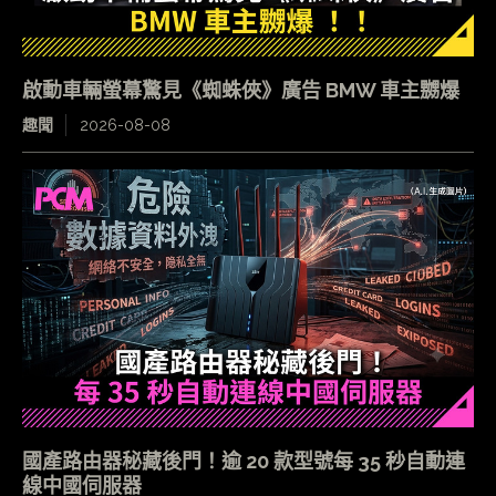
啟動車輛螢幕驚見《蜘蛛俠》廣告 BMW 車主嬲爆
趣聞
2026-08-08
國產路由器秘藏後門！逾 20 款型號每 35 秒自動連
線中國伺服器