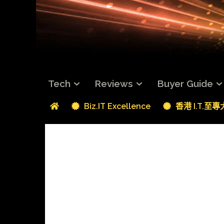
Tech
Reviews
Buyer Guide
Biz.IT Excellence
香港 I.T.至