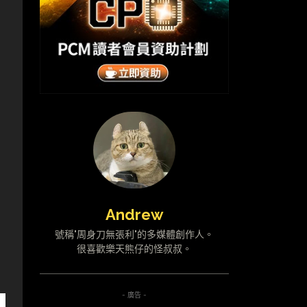
Andrew
號稱"周身刀無張利"的多媒體創作人。
很喜歡樂天熊仔的怪叔叔。
- 廣告 -