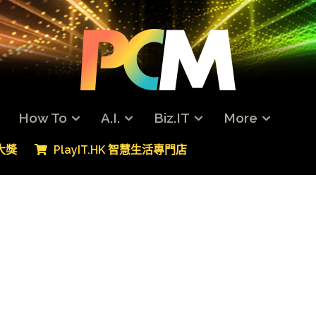
How To
A.I.
Biz.IT
More
專大獎
PlayIT.HK 智慧生活專門店