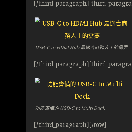
[/third_paragraph][third_paragr
USB-C to HDMI Hub 最適合商務人士的需要
[/third_paragraph][third_paragr
功能齊備的 USB-C to Multi Dock
[/third_paragraph][/row]