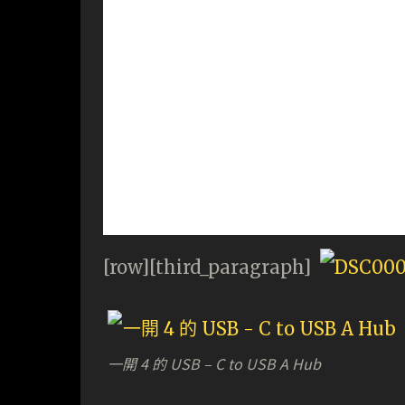
[row][third_paragraph]
一開 4 的 USB – C to USB A Hub