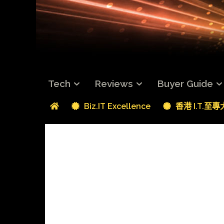
Tech
Reviews
Buyer Guide
Biz.IT Excellence
香港 I.T.至