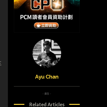
三
Ayu Chan
- 廣告 -
Related Articles