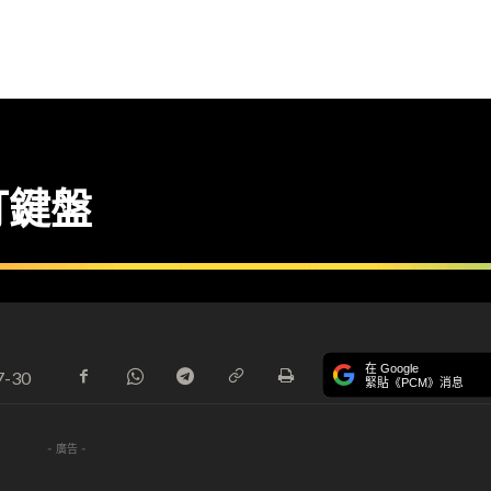
打鍵盤
在 Google
7-30
緊貼《PCM》消息
- 廣告 -