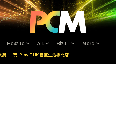
How To
A.I.
Biz.IT
More
專大獎
PlayIT.HK 智慧生活專門店