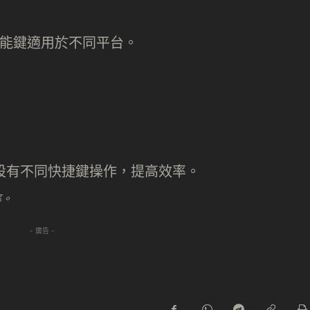
率。
- 廣告 -