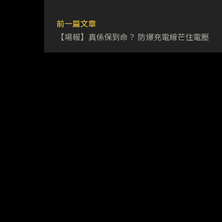
前一篇文章
【場報】真係保到命？ 防爆充電線芒住電壓