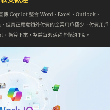
 Copilot 整合 Word、Excel、Outlook、
作列等功能，但真正願意額外付費的企業用戶極少。付費用戶
pilot，換算下來，整體每週活躍率僅約 1%。