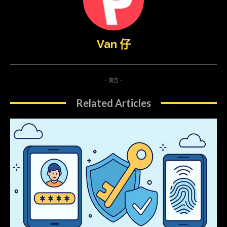
Van 仔
- 廣告 -
Related Articles