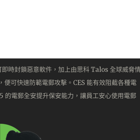
即時封鎖惡意軟件，加上由思科 Talos 全球威脅
），便可快速防範電郵攻擊。CES 能有效阻截各種電
ice 365 的電郵全安提升保安能力，讓員工安心使用電郵