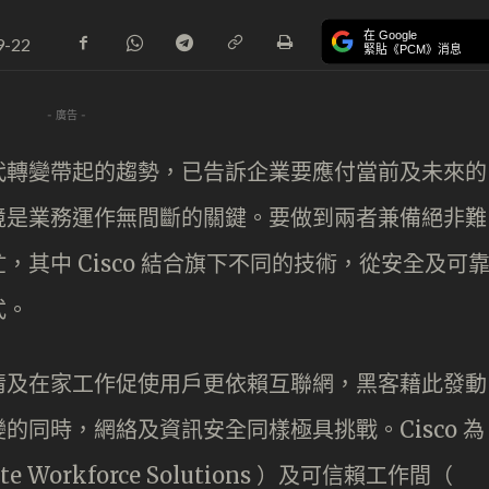
在 Google
9-22
緊貼《PCM》消息
- 廣告 -
代轉變帶起的趨勢，已告訴企業要應付當前及未來的
境是業務運作無間斷的關鍵。要做到兩者兼備絕非難
其中 Cisco 結合旗下不同的技術，從安全及可
式。
情及在家工作促使用戶更依賴互聯網，黑客藉此發動
同時，網絡及資訊安全同樣極具挑戰。Cisco 為
 Workforce Solutions ）及可信賴工作間（