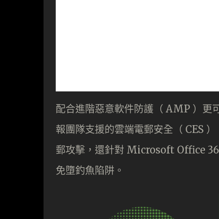
配合進階惡意軟件防護（ AMP ）更可
報團隊支援的雲端電郵安全（ CES 
郵攻擊，還針對 Microsoft Off
免墮釣魚陷阱。