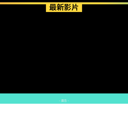
最新影片
- 廣告 -