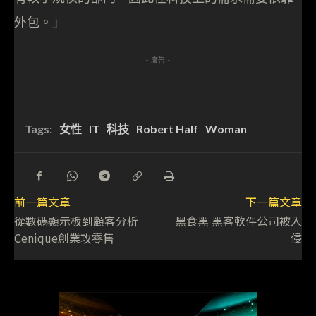
外包。」
- 廣告 -
Tags:
女性
IT
科技
Robert Half
Woman
前一篇文章
下一篇文章
從數碼顯示板到顧客分析
黑食黑 黑客軟件公司被入
Cenique創業攻零售
侵