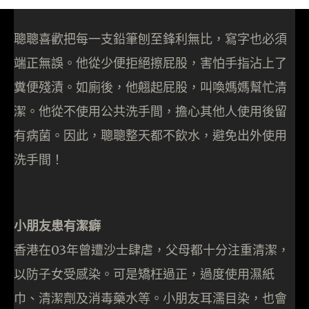
聰聰喜歡把每一支鉛筆刨至鋒利無比，寫字也必須
端正無誤。他從少便拒絕擦屁股，害怕手指沾上了
糞便殘漬。如廁後，他翹起屁股，叫喚媽媽幫忙清
潔。他從不使用公共洗手間，擔心其他人使用後留
有病菌。因此，聰聰整天都不飲水，避免出外使用
洗手間！
小朋友患有潔癖
香港在03年曾遭沙士肆虐，父母都十分注重清潔，
以防子女受感染。可是矯枉過正，過度使用濕紙
巾、清潔劑及消毒藥水等。小朋友耳濡目染，也會