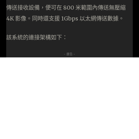
傳送接收設備，便可在 800 米範圍內傳送無壓縮
4K 影像。同時還支援 1Gbps 以太網傳送數據。
該系統的連接架構如下：
- 廣告 -