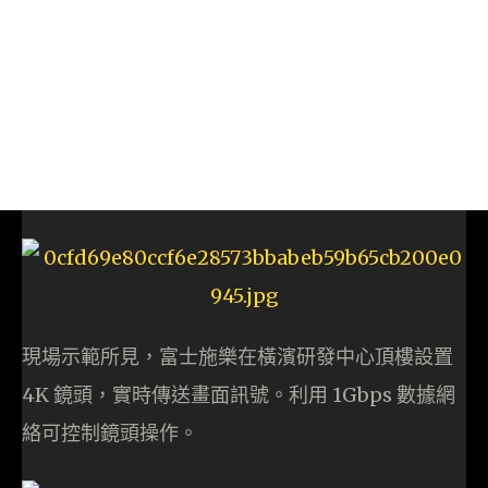
現場示範所見，富士施樂在橫濱研發中心頂樓設置
4K 鏡頭，實時傳送畫面訊號。利用 1Gbps 數據網
絡可控制鏡頭操作。