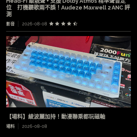
Head-Fi 級靚聲 + 支援 Dolby Atmos 精準聲音定
位 打機聽歌兩不誤！Audeze Maxwell 2 ANC 評
測
影音
2026-08-08
【場料】綾波麗加持！動漫聯乘都玩磁軸
場料
2026-08-08