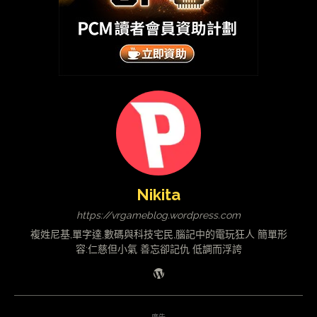
Nikita
https://vrgameblog.wordpress.com
複姓尼基,單字達,數碼與科技宅民,腦記中的電玩狂人 簡單形
容:仁慈但小氣 善忘卻記仇 低調而浮誇