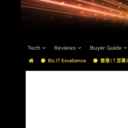
Tech
Reviews
Buyer Guide
Biz.IT Excellence
香港 I.T.至