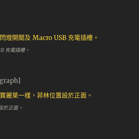
SB 充電插槽。
agraph]
設於正面。