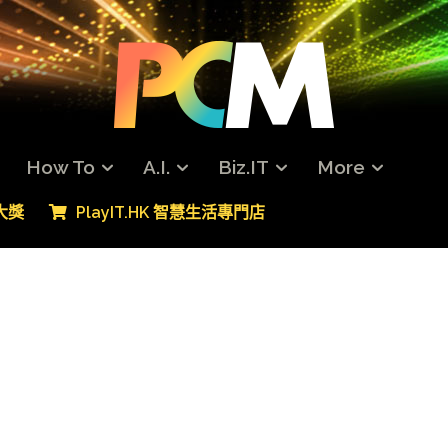
How To
A.I.
Biz.IT
More
專大獎
PlayIT.HK 智慧生活專門店