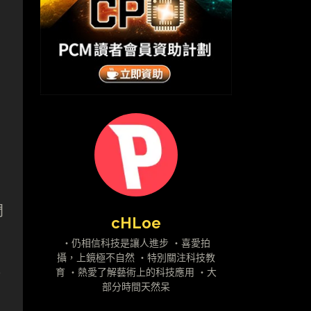
門
cHLoe
・仍相信科技是讓人進步 ・喜愛拍
攝，上鏡極不自然 ・特別關注科技教
電
育 ・熱愛了解藝術上的科技應用 ・大
部分時間天然呆