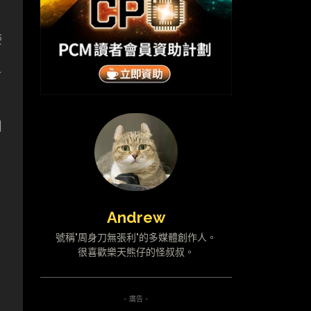
委
工
如
Andrew
號稱"周身刀無張利"的多媒體創作人。
很喜歡樂天熊仔的怪叔叔。
- 廣告 -