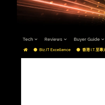
Tech
Reviews
Buyer Guide
Biz.IT Excellence
香港 I.T.至