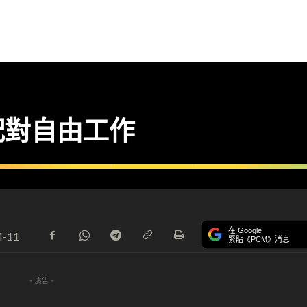
jm配對自由工作
在 Google
4-11
緊貼《PCM》消息
- 廣告 -