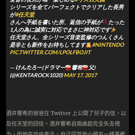
シリーズを全てパーフェクトでクリアした長男
が
#任天堂
さんへ手紙を書いた所、返信の手紙が
たった
1人の為に誠実に対応でまさに神対応です
任天堂さん、全シリーズ音楽監修のつんくさん
是非とも新作をお待ちしてます
#NINTENDO
PIC.TWITTER.COM/LPOLFBOJIT
— けんたろー(ドラマー
響希
父)
(@KENTAROCK1020)
MAY 17, 2017
酒井響希的爸爸在 Twitter 上公開了兒子的信，以
及任天堂的回信。酒井響希自兩歲起完全失去視
力，但他在信中表示，自己同其他小朋友一樣喜歡