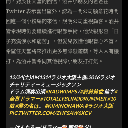
門。對於任天堂的回信，酒井小朋友的爸爸在
Twitter 表示喜出望外，認為一間公司願意花時間
回應一個小粉絲的來信，說明公司重視顧客。酒井
響希現時仍要繼續進行眼部手術，他父親形容「日
子充滿淚水和痛苦」，但愛兒教懂他眼盲心不盲。
希望任天堂將來推出更多無障礙遊戲，等人人有機
打，為酒井響希同其他視障小朋友打打氣。
12/24(土)AM1314ラジオ大阪主催:2016ラジオ
チャリティーミュージックソン
ドラム演奏出演
#RADWIMPS
/
#前前前世
前半
#
全盲ドラマー
#TOTALLYBLINDDRUMMER
#10
歳
#君の名は
。
#KIMINONAWA
#ラジオ大阪
PIC.TWITTER.COM/ZHFSAW6XCV
— けんたろー(ドラマー
響希
父)