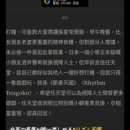
緊貼《PCM》消息
- 廣告 -
打機，可能對大家嚟講係家常便飯、早午晚餐，比
女朋友老婆更重要的精神食糧，但對部分人嚟講，
未必係一件易如反掌既事。日本一個小學五年級嘅
小朋友酒井響希就係視障人士，佢早前去信任天
堂，話自己都好似其他人一樣好想打機，但就只得
一隻遊戲玩，就係《節奏天國》（Rhythm
Tengoku），希望任天堂可以為視障人士開發更多
遊戲。任天堂收到呢位特別嘅小顧客意見後，亦相
當重視，認真回信！
全盲の長男が唯一楽しめる
#リズム天国