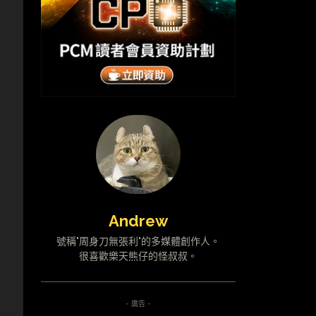
Andrew
號稱"周身刀無張利"的多媒體創作人。
很喜歡樂天熊仔的怪叔叔。
- 廣告 -