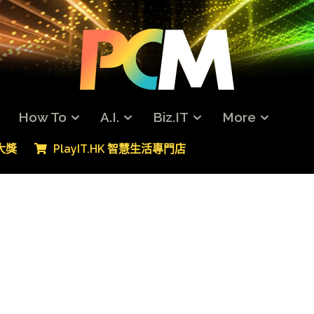
How To
A.I.
Biz.IT
More
專大獎
PlayIT.HK 智慧生活專門店