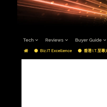
Tech
Reviews
Buyer Guide
Biz.IT Excellence
香港 I.T.至