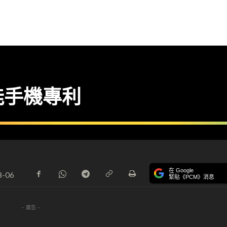
能手機專利
在 Google
8-06
緊貼《PCM》消息
- 廣告 -