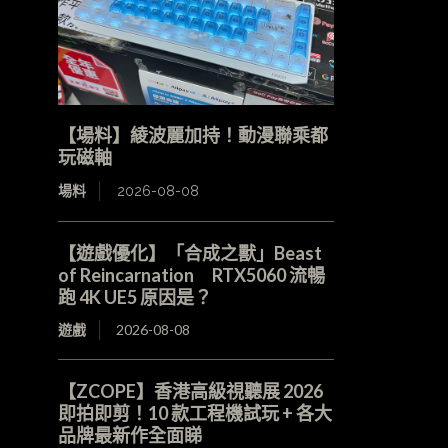
【場料】綾波麗加持！動漫聯乘都
玩磁軸
場料
2026-08-08
【遊戲優化】「合成之獸」Beast
of Reincarnation RTX5060 流暢
跑 4K UE5 原因是？
遊戲
2026-08-08
【ZCOPE】香港高級視聽展 2026
即拍即剪！10 款工程機試玩 + 各大
品牌最新作全面睇